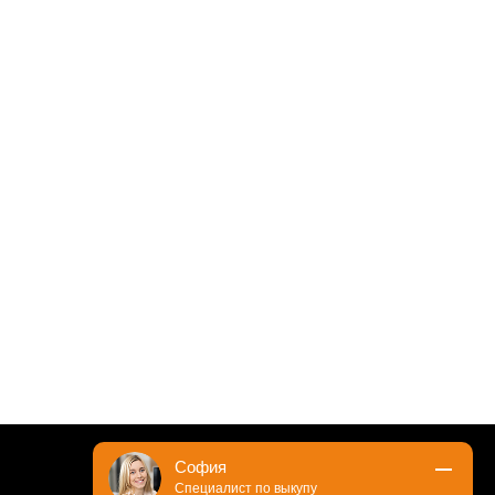
София
Специалист по выкупу