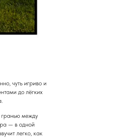
но, чуть игриво и
ентами до лёгких
а.
ой гранью между
хра — в одной
вучит легко, как