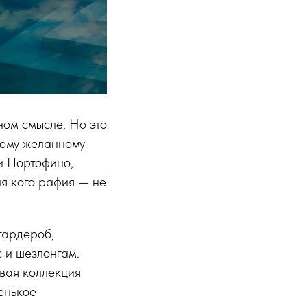
ном смысле. Но это
мому желанному
ли Портофино,
ля кого рафия — не
 гардероб,
 и шезлонгам.
овая коллекция
енькое