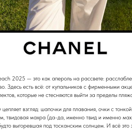
ach 2025 — это как апероль на рассвете: расслаблен
о. Здесь есть всё: от купальников с фирменными акц
ектов, которые не стесняются выйти за пределы пляж
зу цепляет взгляд: шапочки для плавания, очки с тонк
м, твидовая махра (да-да, именно твид и именно ма
будто выгоревшая под тосканским солнцем. И всё это з